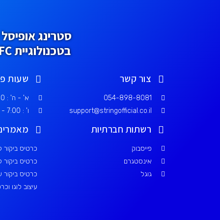
סטרינג אופיסל כ
בטכנולוגיית NFC המתקדמות בשוק.
צור קשר
שעות פע
054-898-8081
א' - ה' : 7:00 - 18:00
support@stringofficial.co.il
ו' : 7:00 - 15:00
רשתות חברתיות
מאמרים
פייסבוק
כרטיס ביקור לע
אינסטגרם
כרטיס ביקור ל
גוגל
כרטיס ביקור 
עיצוב לוגו וכר