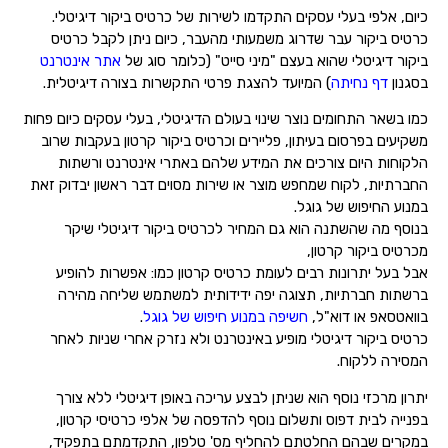
כיום, אלפי בעלי עסקים התקדמו לשירות של כרטיס ביקור דיגיטלי.
כרטיס ביקור עבר שדרוג משמעותי מהעבר, כיום ניתן לקבל כרטיס
ביקור דיגיטלי שהוא בעצם "מיני סייט" (כלומר סוג של
אתר אינטרנט
בסגנון
דף נחיתה
) המיועד להצגת פרטי התקשרות בצורה דיגיטלית.
כמו בשאר התחומים נוצר שינוי בעולם הדיגיטלי, בעלי עסקים כיום פחות
משקיעים בפרסום בעיתון, פליירים וכרטיס ביקור קרטון בעקבות שרוב
הלקוחות היום צורכים את המידע שלהם באתרי אינטרנט ורשתות
החברתיות, לקוח שמחפש מוצר או שירות מסוים דבר ראשון יבדוק זאת
במנוע החיפוש של גוגל.
בנוסף מה שהשתנה הוא גם המחיר לכרטיס ביקור דיגיטלי שיקר
מכרטיס ביקור קרטון,
אבל בעל יתרונות רבים לעומת כרטיס קרטון כמו: אפשרות להופיע
ברשתות חברתיות, תצוגה יפה ידידותית למשתמש שליחה מהירה
בוואטסאפ או דוא"ל,
חשיפה במנוע חיפוש של גוגל
.
כרטיס ביקור דיגיטלי מופיע באינטרנט ולא נזרק אחרי שניות לאחר
המסירה ללקוח.
יתרון מרכזי נוסף הוא שניתן לבצע עריכה באופן דיגיטלי ללא צורך
בפנייה לבית דפוס ותשלום נוסף להדפסה של אלפי כרטיסי קרטון,
במקרים שבהם החלטתם להחליף מס' טלפון, התקדמתם בתפקיד,