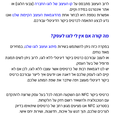
לרוב העיצוב מתבסס על
קו העיצוב של לוגו החברה
(צבעי הלוגו) או
אתר אינטרנט במידה וקיים.
אפשרות נוספת היא לבחור אחת
מהדוגמאות העיצוב הקיימות שלנו
ואנו
נדע לבצע התאמה לכרטיס ביקור הדיגיטלי עבורכם.
מה קורה אם אין לי לוגו לעסק?
במקרה כזה ניתן להשתמש בשירות
מיתוג ועיצוב לוגו שלנו
, במחירים
מאוד נוחים.
או לעצב עבורכם כרטיס ביקור דיגיטלי ללא לוגו, לרוב ניתן לשים תמונת
פרופיל של בעל העסק.
יש לנו דוגמאות רבות של כרטיסים אשר עוצבו ללא לוגו, לכן אם לא
קיים לוגו לעסק שלכם אל דאגה אנו יודעים איך לייצר עבורכם כרטיס
ביקור דיגיטלי מעוצב ויפה שידבר את שפת המותג שלכם.
כרטיסי ביקור NFC הם השקעה חכמה לכל בעל עסק שרוצה להתקדם
עם הטכנולוגיה ולהשאיר רושם חזק על הלקוחות.
בסטרינג NFC אנו מציעים מגוון רחב של כרטיסים שיתאימו בדיוק
לצרכים שלכם, תוך דגש על איכות, חדשנות, ושירות יחס אישי.